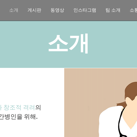
소개
게시판
동영상
인스타그램
팀 소개
소
소개
 창조적 격려
의
 간병인을 위해.