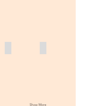
APRN Lauren Bere
Quote from Dr. Chae
Show More