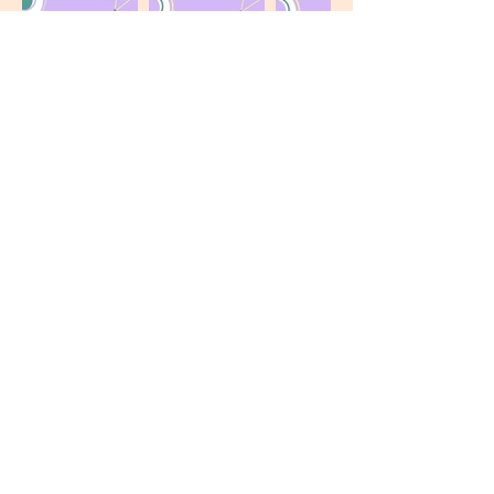
Pacemakers
정보, 업데이트 또는 질문이 있으시면
언제든지 저희에게 연락주세요!
이메일
:
Pacemakers2021@gmail.com
​빠른보기
소개
연혁
​소통의 공간
게시판
연락처