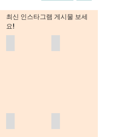
최신 인스타그램 게시물 보세
요!
Dr. Jinyoung Hwang
Cancer Fun Facts
Hand in Hand
Medical Student Interactions